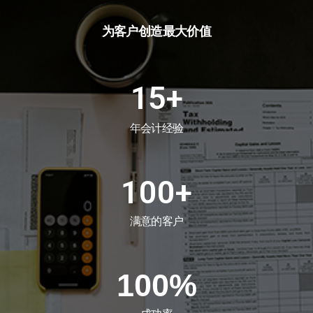
为客户创造最大价值
15
+
年会计经验
100
+
满意的客户
100
%